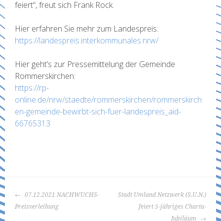
feiert“, freut sich Frank Rock.
Hier erfahren Sie mehr zum Landespreis:
https://landespreis.interkommunales.nrw/
Hier geht’s zur Pressemittelung der Gemeinde
Rommerskirchen:
https://rp-
online.de/nrw/staedte/rommerskirchen/rommerskirch
en-gemeinde-bewirbt-sich-fuer-landespreis_aid-
66765313
BEITRAGS-
07.12.2021 NACHWUCHS-
Stadt Umland Netzwerk (S.U.N.)
NAVIGATION
Preisverleihung
feiert 5-jähriges Charta-
Jubiläum